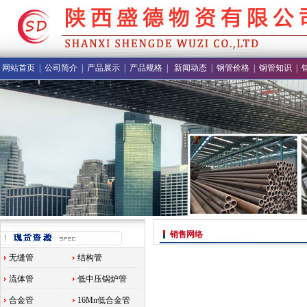
网站首页
|
公司简介
|
产品展示
|
产品规格
|
新闻动态
|
钢管价格
|
钢管知识
|
销售网络
无缝管
结构管
流体管
低中压锅炉管
合金管
16Mn低合金管