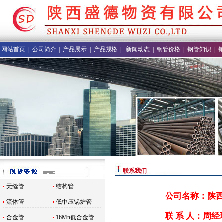
网站首页
|
公司简介
|
产品展示
|
产品规格
|
新闻动态
|
钢管价格
|
钢管知识
|
联系我们
无缝管
结构管
公司名称：陕
流体管
低中压锅炉管
联 系 人：周经
合金管
16Mn低合金管