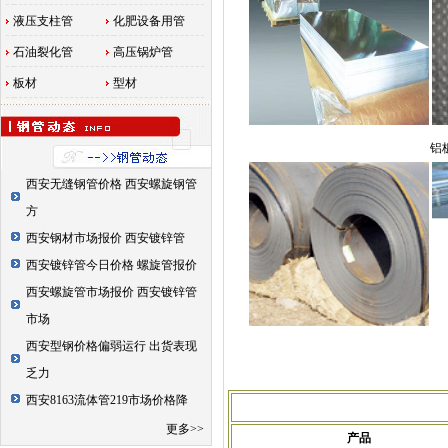
液压支柱管
化肥设备用管
石油裂化管
高压锅炉管
板材
型材
铝
西安无缝钢管价格 西安螺旋钢管
方
西安钢材市场报价 西安镀锌管
西安镀锌管今日价格 螺旋管报价
西安螺旋管市场报价 西安镀锌管
市场
西安型钢价格偏弱运行 出货表现
乏力
西安8163流体管219市场价格降
更多>>
产品