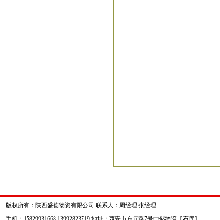
版权所有：陕西盛德物资有限公司 联系人：周经理 张经理
手机：15829931668 13992823719 地址：西安市东元路7号中储物流【石库】