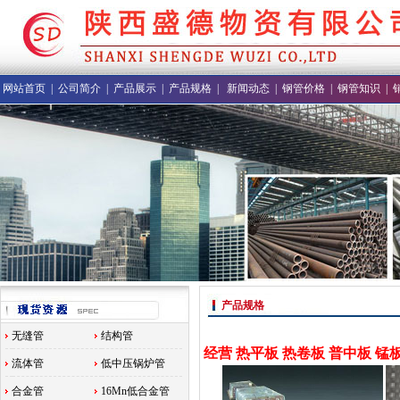
网站首页
|
公司简介
|
产品展示
|
产品规格
|
新闻动态
|
钢管价格
|
钢管知识
|
产品规格
无缝管
结构管
经营 热平板 热卷板 普中板 
流体管
低中压锅炉管
合金管
16Mn低合金管