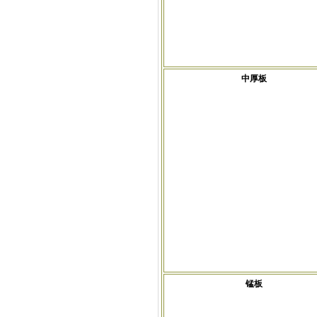
中厚板
锰板