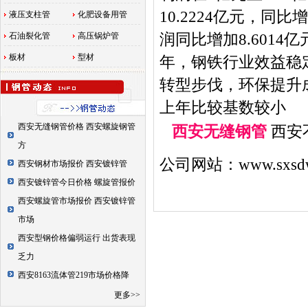
10.2224亿元，同
液压支柱管
化肥设备用管
润同比增加8.6014亿
石油裂化管
高压锅炉管
板材
型材
年，钢铁行业效益稳
转型步伐，环保提升
上年比较基数较小
西安无缝钢管价格 西安螺旋钢管
西安无缝钢管
西安
方
公司网站：
www.sxsd
西安钢材市场报价 西安镀锌管
西安镀锌管今日价格 螺旋管报价
西安螺旋管市场报价 西安镀锌管
市场
西安型钢价格偏弱运行 出货表现
乏力
西安8163流体管219市场价格降
更多>>