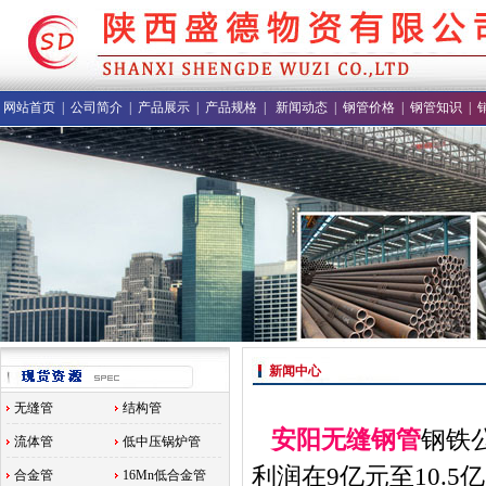
网站首页
|
公司简介
|
产品展示
|
产品规格
|
新闻动态
|
钢管价格
|
钢管知识
|
新闻中心
无缝管
结构管
安阳无缝钢管
钢铁
流体管
低中压锅炉管
利润在9亿元至10.5
合金管
16Mn低合金管