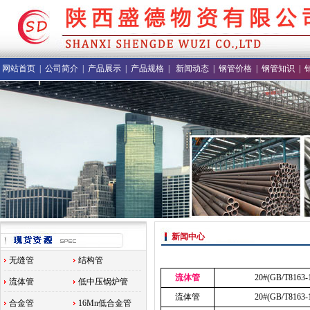
网站首页
|
公司简介
|
产品展示
|
产品规格
|
新闻动态
|
钢管价格
|
钢管知识
|
新闻中心
无缝管
结构管
流体管
20#(GB/T8163-
流体管
低中压锅炉管
流体管
20#(GB/T8163-
合金管
16Mn低合金管