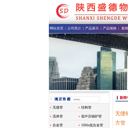
网站首页
|
公司简介
|
产品展示
|
产品规格
|
新
新闻
无缝管
结构管
无缝钢管
流体管
低中压锅炉管
方管 4
合金管
16Mn低合金管