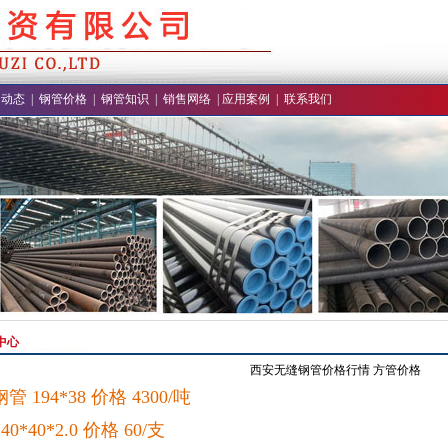
闻动态
|
钢管价格
|
钢管知识
|
销售网络
|
应用案例
|
联系我们
中心
西安无缝钢管价格行情 方管价格
 194*38 价格 4300/吨
0*40*2.0 价格 60/支