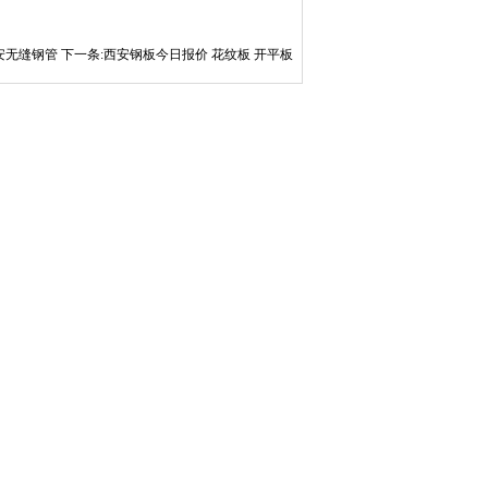
安无缝钢管
下一条:
西安钢板今日报价 花纹板 开平板